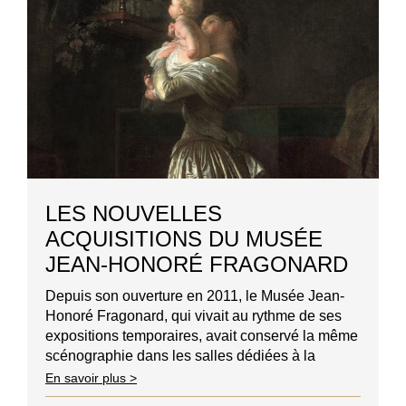
LES NOUVELLES
ACQUISITIONS DU MUSÉE
JEAN-HONORÉ FRAGONARD
Depuis son ouverture en 2011, le Musée Jean-
Honoré Fragonard, qui vivait au rythme de ses
expositions temporaires, avait conservé la même
scénographie dans les salles dédiées à la
présentation des collections permanentes. De
En savoir plus >
très récentes acquisitions font aujourd’hui leur