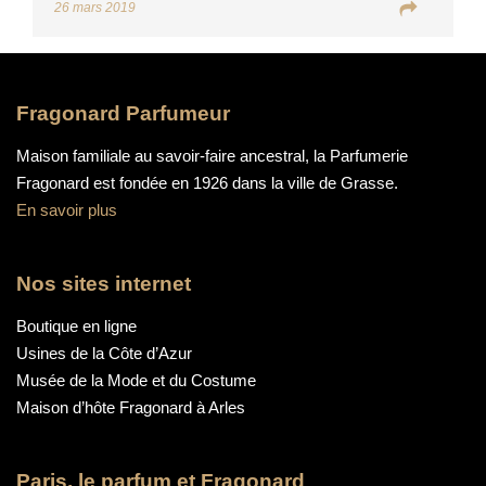
26 mars 2019
entrée et donnent l’occasion de repenser le
parcours muséal.
Fragonard Parfumeur
Maison familiale au savoir-faire ancestral, la Parfumerie
Fragonard est fondée en 1926 dans la ville de Grasse.
En savoir plus
Nos sites internet
Boutique en ligne
Usines de la Côte d’Azur
Musée de la Mode et du Costume
Maison d’hôte Fragonard à Arles
Paris, le parfum et Fragonard