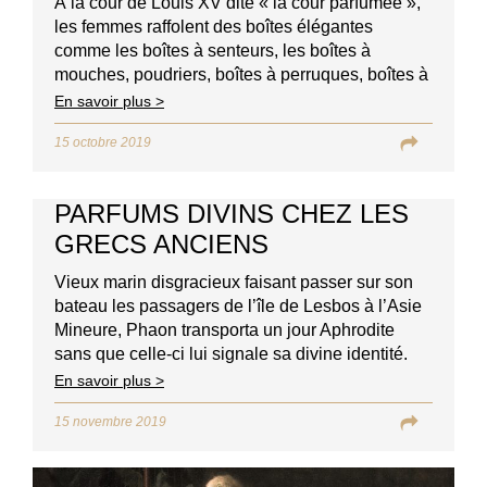
À la cour de Louis XV dite « la cour parfumée »,
les femmes raffolent des boîtes élégantes
comme les boîtes à senteurs, les boîtes à
mouches, poudriers, boîtes à perruques, boîtes à
fard, tabatières et aussi de petites bonbonnières.
En savoir plus >
15 octobre 2019
PARFUMS DIVINS CHEZ LES
GRECS ANCIENS
Vieux marin disgracieux faisant passer sur son
bateau les passagers de l’île de Lesbos à l’Asie
Mineure, Phaon transporta un jour Aphrodite
sans que celle-ci lui signale sa divine identité.
En savoir plus >
15 novembre 2019