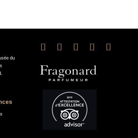
Musée du
ns
d.
ences
os