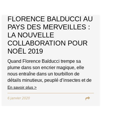
FLORENCE BALDUCCI AU
PAYS DES MERVEILLES :
LA NOUVELLE
COLLABORATION POUR
NOËL 2019
Quand Florence Balducci trempe sa
plume dans son encrier magique, elle
nous entraîne dans un tourbillon de
détails minutieux, peuplé d’insectes et de
fleurs pour raconter des histoires
En savoir plus >
merveilleuses. Cette artiste et illustratrice
6 janvier 2020
nous a ouvert les portes de son monde
fantastique pour une rencontre parfumée
et poétique. Parlez-nous de vous, de votre
formation ?…
Voir l’article