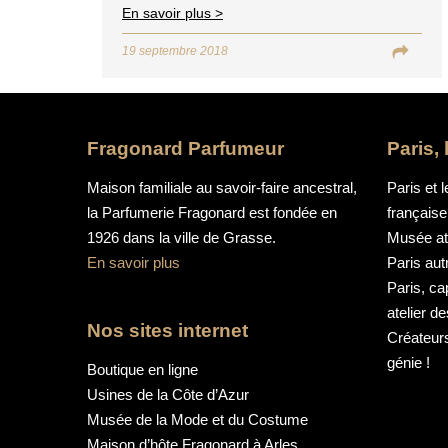
des huiles essentielles et autres absolus
En savoir plus >
de fleurs. Au fil du temps, notre parfumerie
19 septembre 2018
s’est développée sous l’impulsion de ses
dirigeants. Trois générations qui avant
nous, ont su…
Voir l’article
Fragonard Parfumeur
Paris,
Maison familiale au savoir-faire ancestral,
Paris et l
la Parfumerie Fragonard est fondée en
française
1926 dans la ville de Grasse.
Musée aty
En savoir plus
Paris au
Paris, ca
atelier d
Nos sites internet
Créateurs
génie !
Boutique en ligne
Usines de la Côte d’Azur
Musée de la Mode et du Costume
Maison d’hôte Fragonard à Arles