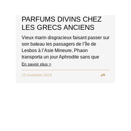
PARFUMS DIVINS CHEZ
LES GRECS ANCIENS
Vieux marin disgracieux faisant passer sur
son bateau les passagers de l’île de
Lesbos à l’Asie Mineure, Phaon
transporta un jour Aphrodite sans que
celle-ci lui signale sa divine identité.
En savoir plus >
15 novembre 2019