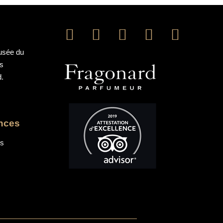
Musée du
ns
d.
ences
os