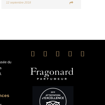
12 septembre 2018
Musée du
ns
d.
ences
os