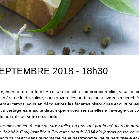
SEPTEMBRE 2018 - 18h30
ur, manger du parfum? Au cours de cette conférence-atelier, vous le f
nnière de la discipline, vous ouvrira les portes d’un univers sensoriel é
emier temps, vous en découvrirez les facettes historiques et culturelle
us partagerez ensuite deux expériences sensorielles à l’aveugle qui 
té autant que votre sensibilité.
 premier métier, à celui de story-teller en passant par la création de par
re, Michèle Gay, installée à Bruxelles depuis 2014 n’a jamais cessé de tr
parcours créatif dans le domaine de la gastronomie, de la parfumerie et 