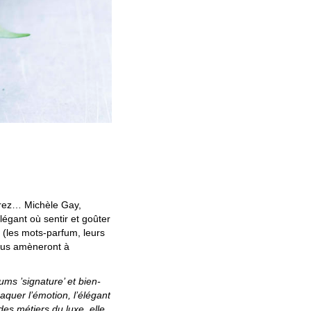
erez… Michèle Gay,
légant où sentir et goûter
s (les mots-parfum, leurs
vous amèneront à
fums ’signature’ et bien-
aquer l’émotion, l’élégant
des métiers du luxe, elle