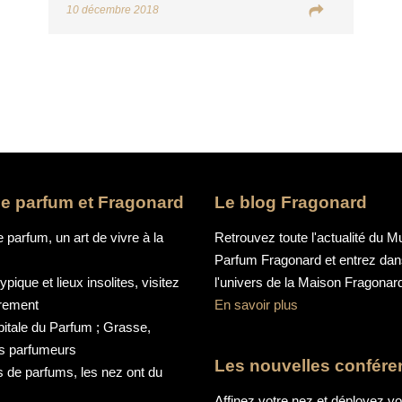
10 décembre 2018
 le parfum et Fragonard
Le blog Fragonard
e parfum, un art de vivre à la
Retrouvez toute l'actualité du 
Parfum Fragonard et entrez da
pique et lieux insolites, visitez
l'univers de la Maison Fragonar
trement
En savoir plus
pitale du Parfum ; Grasse,
es parfumeurs
Les nouvelles confér
 de parfums, les nez ont du
Affinez votre nez et déployez v