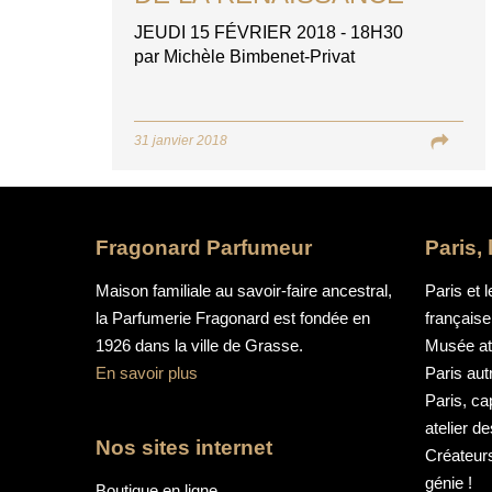
JEUDI 15 FÉVRIER 2018 - 18H30
par Michèle Bimbenet-Privat
31 janvier 2018
Fragonard Parfumeur
Paris,
Maison familiale au savoir-faire ancestral,
Paris et l
la Parfumerie Fragonard est fondée en
française
1926 dans la ville de Grasse.
Musée aty
En savoir plus
Paris au
Paris, ca
atelier d
Nos sites internet
Créateurs
génie !
Boutique en ligne